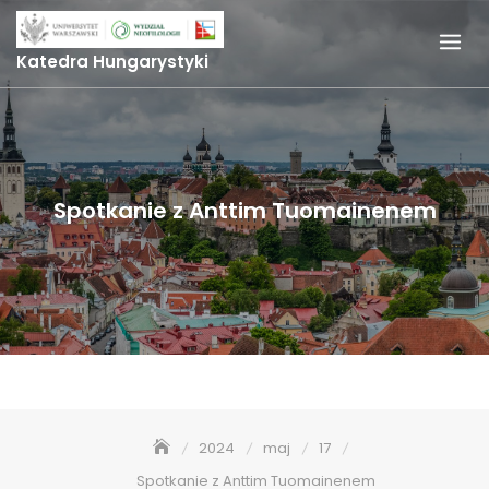
Skip
to
Katedra Hungarystyki
content
Spotkanie z Anttim Tuomainenem
2024
maj
17
Spotkanie z Anttim Tuomainenem