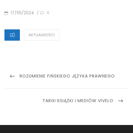
POSTED
17/05/2024
/
0
ON
CATEGORIES
AKTUALNOŚCI
Nawigacja
wpisu
PREVIOUS
ROZUMIENIE FIŃSKIEGO JĘZYKA PRAWNEGO
POST
NEXT
TARGI KSIĄŻKI I MEDIÓW VIVELO
POST