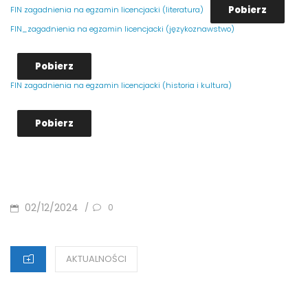
Pobierz
FIN zagadnienia na egzamin licencjacki (literatura)
FIN_zagadnienia na egzamin licencjacki (językoznawstwo)
Pobierz
FIN zagadnienia na egzamin licencjacki (historia i kultura)
Pobierz
POSTED
02/12/2024
/
0
ON
CATEGORIES
AKTUALNOŚCI