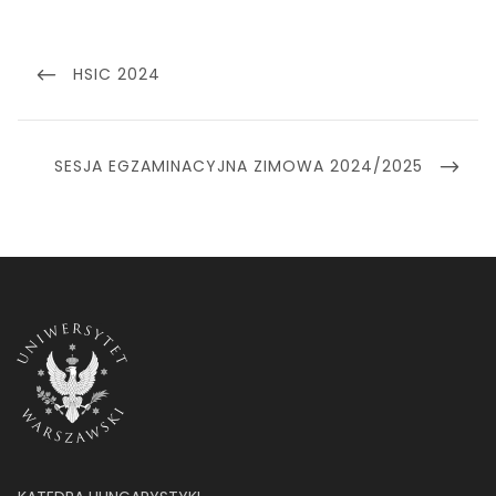
Nawigacja
wpisu
PREVIOUS
HSIC 2024
POST
NEXT
SESJA EGZAMINACYJNA ZIMOWA 2024/2025
POST