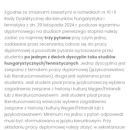
Zgodnie ze zmianami zawartymi w Uchwałach nr 10 i 11
Rady Dydaktycznej dla kierunków hungarystyka i
fennistyka z dn. 29 listopada 2024 r. podczas egzaminu
dyplomowego na studiach pierwszego stopnia należy
zadać co najmniej
trzy pytania
przy czym jedno,
zadawane przez recenzenta, odnosi się do pracy
dyplomowej a pozostałe pytania są losowane przez
studenta
po jednym z dwóch dyscyplin toku studiów
hungarystycznych/fennistycznych
. Jedna dyscyplina jest
związana z tematem pracy dyplomowej (językoznawstwo
lub literaturoznawstwo), druga jest wybierana przez
studenta. Jeśli student pisał pracę językoznawczą wybiera
zagadnienia związane z historią i kulturą Węgier/Finlandii
lub z literaturoznawstwem. Jeśli student pisał pracę
literaturoznawczą wówczas wybiera zagadnienia
związane z historią i kulturą Węgier/Finlandii lub z
językoznawstwem. Minimum na jedno z pytań odpowiedź
musi być sformułowana w języku kierunkowym. Przy
składaniu pracy dyplomowej należy złożyć w sekretariacie