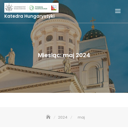
Skip
to
Katedra Hungarystyki
content
Miesiąc:
maj 2024
2024
maj