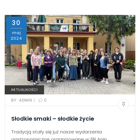
30
maj
2024
AKTUALNOŚCI
|
BY:
ADMIN
0
Słodkie smaki – słodkie życie
Tradycją stały się już nasze wydarzenia
gastronomiczne organizowane w filii Anin