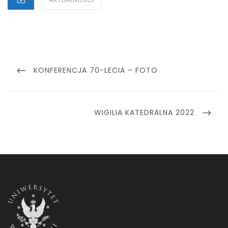
Nawigacja
wpisu
PREVIOUS
KONFERENCJA 70-LECIA – FOTO
POST
NEXT
WIGILIA KATEDRALNA 2022
POST