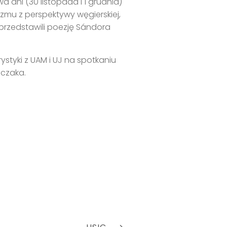
wa dni (30 listopada i 1 grudnia)
mu z perspektywy węgierskiej,
 przedstawili poezję Sándora
ystyki z UAM i UJ na spotkaniu
lczaka.
NEXT