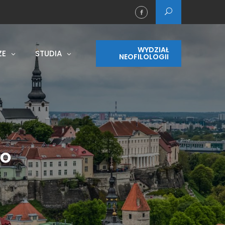
WYDZIAŁ
ZE
STUDIA
NEOFILOLOGII
to