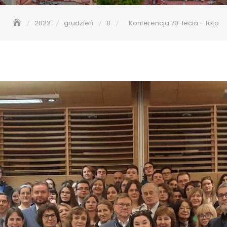
2022
grudzień
8
Konferencja 70-lecia – foto