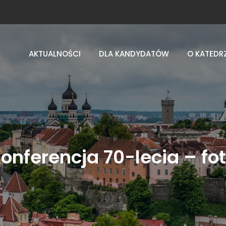
AKTUALNOŚCI
DLA KANDYDATÓW
O KATEDR
onferencja 70-lecia – fo