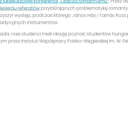
 z jubileuszowej konferencji „Oblicza romantyzmu”
. Przez d
ziesięciu referatów
przybliżających problematykę romantyz
towarzyszył występ, podczas którego János Háy i Tamás Rozs
adycyjnych instrumentów.
pada, nasi studenci mieli okazję poznać studentów hungar
m przez Instytut Współpracy Polsko-Węgierskiej im. W. Fe