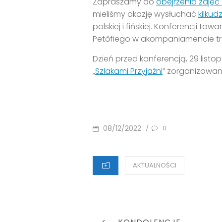
Zapraszamy do
obejrzenia zdjęć
mieliśmy okazję wysłuchać
kilkud
polskiej i fińskiej. Konferencji 
Petőfiego w akompaniamencie tr
Dzień przed konferencją, 29 listo
„
Szlakami Przyjaźni
” zorganizowany
POSTED
08/12/2022
/
0
ON
CATEGORIES
AKTUALNOŚCI
Nawigacja
PREVIOUS