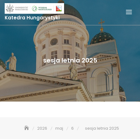
Skip
to
Katedra Hungarystyki
content
sesja letnia 2025
2026
maj
6
sesja letnia 2025