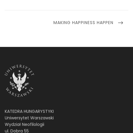
POST
NEXT
MAKING HAPPINESS HAPPEN
POST
KATEDRA HUNGARYSTYKI
Uniwersytet Warszawski
Wydział Neofilologii
ul. Dobra 55