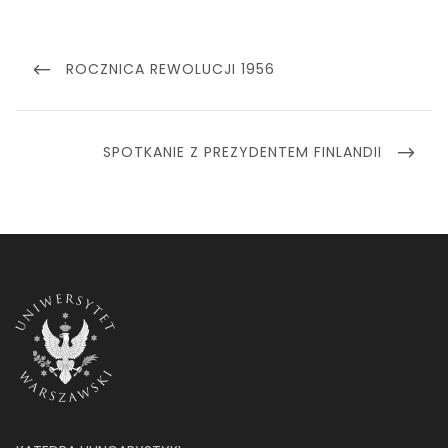
Nawigacja
wpisu
PREVIOUS
ROCZNICA REWOLUCJI 1956
POST
NEXT
SPOTKANIE Z PREZYDENTEM FINLANDII
POST