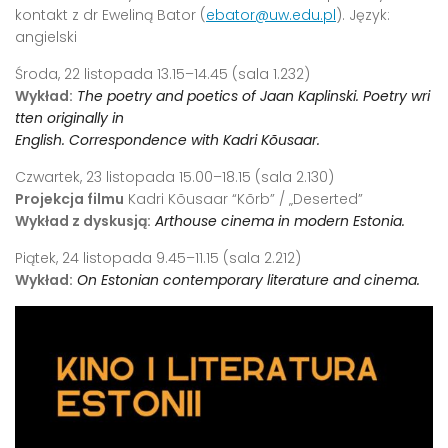
kontakt z dr Eweliną Bator (
ebator@uw.edu.pl
). Język:
angielski
Środa, 22 listopada 13.15–14.45 (sala 1.232)
Wykład:
The poetry and poetics of Jaan Kaplinski. Poetry wri
tten originally in
English. Correspondence with Kadri Kõusaar.
Czwartek, 23 listopada 15.00–18.15 (sala 2.130)
Projekcja filmu
Kadri Kõusaar “Kõrb” / „Deserted”
Wykład z dyskusją:
Arthouse cinema in modern Estonia.
Piątek, 24 listopada 9.45–11.15 (sala 2.212)
Wykład:
On Estonian contemporary literature and cinema.