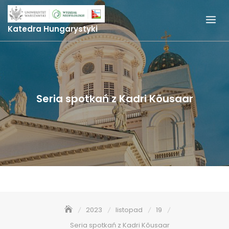
Skip
to
Katedra Hungarystyki
content
Seria spotkań z Kadri Kõusaar
2023
listopad
19
Seria spotkań z Kadri Kõusaar