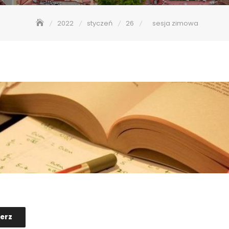
2022
styczeń
26
sesja zimowa
ierz