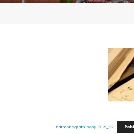
Pob
harmonogram-sesji-2021_22