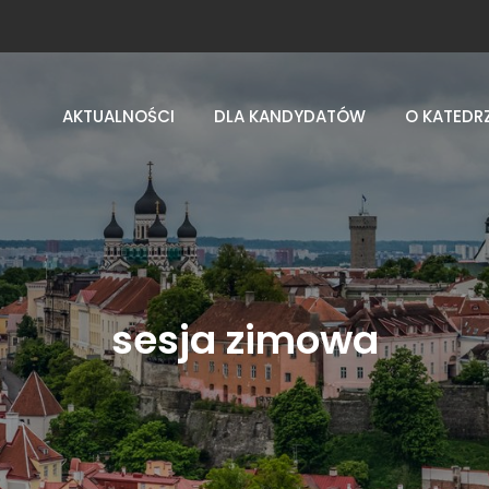
AKTUALNOŚCI
DLA KANDYDATÓW
O KATEDR
sesja zimowa