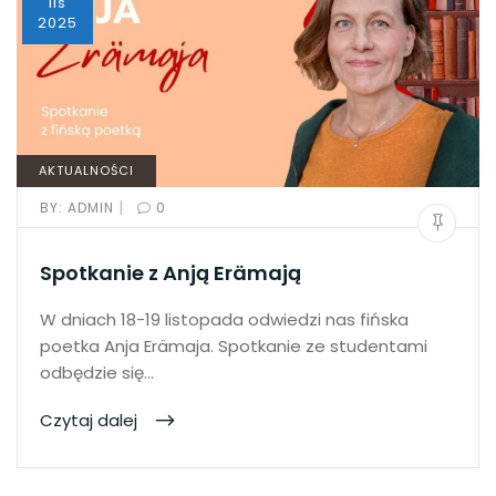
lis
2025
AKTUALNOŚCI
|
BY:
ADMIN
0
Spotkanie z Anją Erämają
W dniach 18-19 listopada odwiedzi nas fińska
poetka Anja Erämaja. Spotkanie ze studentami
odbędzie się…
Czytaj dalej