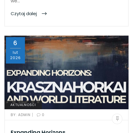
we…
Czytaj dalej
6
lut
2026
AKTUALNOŚCI
|
BY:
ADMIN
0
Expanding Horizons