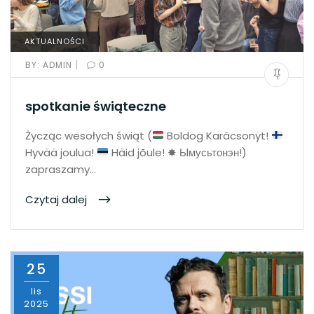
AKTUALNOŚCI
|
BY:
ADMIN
0
spotkanie świąteczne
Życząc wesołych świąt (
Boldog Karácsonyt!
Hyvää joulua!
Häid jõule! ✸ Ымусьтонэн!)
zapraszamy…
Czytaj dalej
25
lis
2025