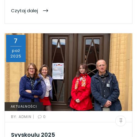
Czytaj dalej
7
paź
2025
AKTUALNOŚCI
|
BY:
ADMIN
0
Syyskoulu 2025