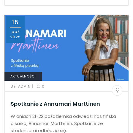
15
paź
2025
AKTUALNOŚCI
|
BY:
ADMIN
0
Spotkanie z Annamari Marttinen
W dniach 21-22 października odwiedzi nas fińska
pisarka, Annamari Marttinen. Spotkanie ze
studentami odbędzie się…