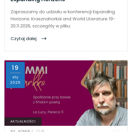
Zapraszamy do udziału w konferencji Expanding
Horizons: Krasznahorkai and World Literature 19-
20.11.2026, szczegóły w pliku:
Czytaj dalej
19
sty
2026
AKTUALNOŚCI
|
BY:
ADMIN
0