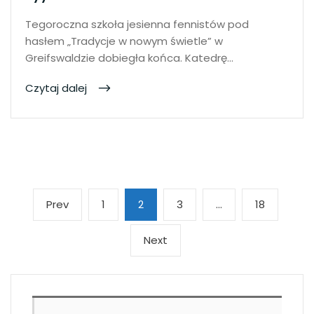
Tegoroczna szkoła jesienna fennistów pod
hasłem „Tradycje w nowym świetle” w
Greifswaldzie dobiegła końca. Katedrę…
Czytaj dalej
Stronicowanie
Previous
Page
Page
Page
Page
Prev
1
2
3
…
18
wpisów
page
Next
Next
page