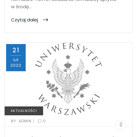
w środę…
Czytaj dalej
21
lut
2022
AKTUALNOŚCI
|
BY:
ADMIN
0