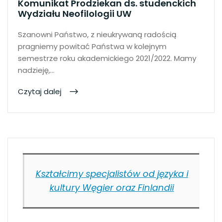
Komunikat Prodziekan ds. studenckich
Wydziału Neofilologii UW
Szanowni Państwo, z nieukrywaną radością
pragniemy powitać Państwa w kolejnym
semestrze roku akademickiego 2021/2022. Mamy
nadzieję,…
Czytaj dalej
Kształcimy specjalistów od języka i
kultury Węgier oraz Finlandii