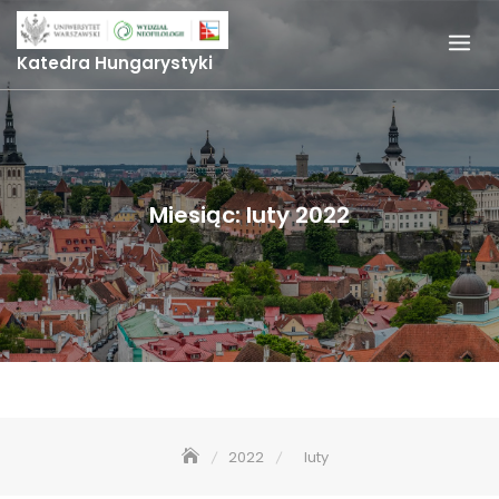
Skip
to
Katedra Hungarystyki
content
Miesiąc:
luty 2022
2022
luty