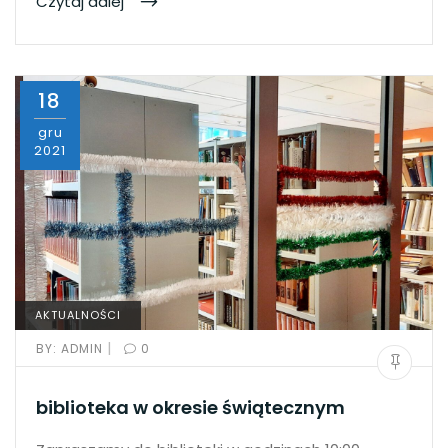
Czytaj dalej
18
gru
2021
AKTUALNOŚCI
|
BY:
ADMIN
0
biblioteka w okresie świątecznym