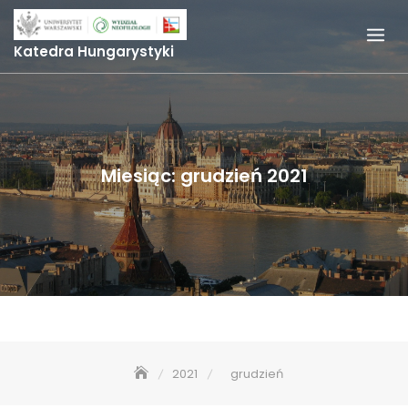
Skip
to
Katedra Hungarystyki
content
Miesiąc:
grudzień 2021
2021
grudzień