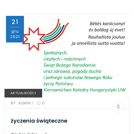
21
gru
2021
AKTUALNOŚCI
|
BY:
ADMIN
0
życzenia świąteczne