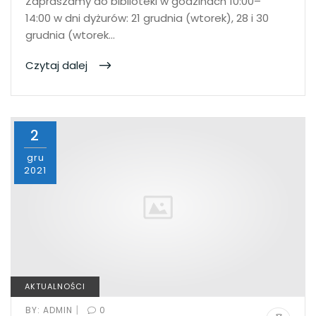
Zapraszamy do biblioteki w godzinach 10:00–
14:00 w dni dyżurów: 21 grudnia (wtorek), 28 i 30
grudnia (wtorek…
Czytaj dalej
2
gru
2021
AKTUALNOŚCI
|
BY:
ADMIN
0